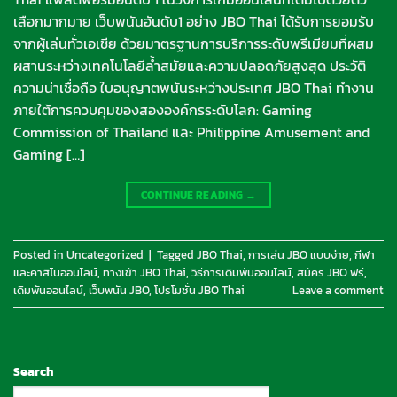
เลือกมากมาย เว็บพนันอันดับ1 อย่าง JBO Thai ได้รับการยอมรับ
จากผู้เล่นทั่วเอเชีย ด้วยมาตรฐานการบริการระดับพรีเมียมที่ผสม
ผสานระหว่างเทคโนโลยีล้ำสมัยและความปลอดภัยสูงสุด ประวัติ
ความน่าเชื่อถือ ใบอนุญาตพนันระหว่างประเทศ JBO Thai ทำงาน
ภายใต้การควบคุมของสององค์กรระดับโลก: Gaming
Commission of Thailand และ Philippine Amusement and
Gaming […]
CONTINUE READING
→
Posted in
Uncategorized
|
Tagged
JBO Thai
,
การเล่น JBO แบบง่าย
,
กีฬา
และคาสิโนออนไลน์
,
ทางเข้า JBO Thai
,
วิธีการเดิมพันออนไลน์
,
สมัคร JBO ฟรี
,
เดิมพันออนไลน์
,
เว็บพนัน JBO
,
โปรโมชั่น JBO Thai
Leave a comment
Search