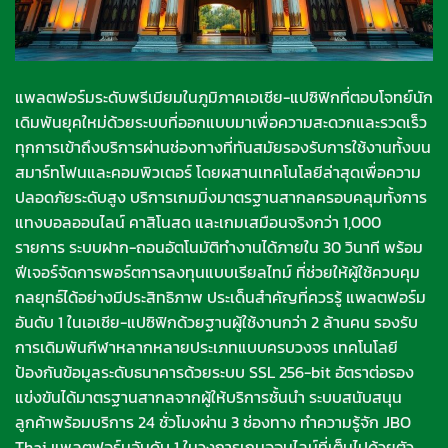
แพลตฟอร์มระดับพรีเมียมในภูมิภาคเอเชีย-แปซิฟิกที่ตอบโจทย์นัก
เดิมพันยุคใหม่ด้วยระบบที่ออกแบบมาเพื่อความสะดวกและรวดเร็ว
ทุกการเข้าถึงบริการผ่านช่องทางที่ทันสมัยรองรับการใช้งานทั้งบน
สมาร์ทโฟนและคอมพิวเตอร์ โดยผสานเทคโนโลยีล่าสุดเพื่อความ
ปลอดภัยระดับสูง บริการเกมมิ่งมาตรฐานสากลครอบคลุมทั้งการ
แทงบอลออนไลน์ คาสิโนสด และเกมเสมือนจริงกว่า 1,000
รายการ ระบบฝาก-ถอนอัตโนมัติทำงานได้ภายใน 30 วินาที พร้อม
ฟีเจอร์จัดการพอร์ตการลงทุนแบบเรียลไทม์ ที่ช่วยให้ผู้ใช้ควบคุม
กลยุทธ์ได้อย่างมีประสิทธิภาพ ประเด็นสำคัญที่ควรรู้ แพลตฟอร์ม
อันดับ 1 ในเอเชีย-แปซิฟิกด้วยฐานผู้ใช้งานกว่า 2 ล้านคน รองรับ
การเดิมพันกีฬาหลากหลายประเภทแบบครบวงจร เทคโนโลยี
ป้องกันข้อมูลระดับธนาคารด้วยระบบ SSL 256-bit อัตราต่อรอง
แข่งขันได้มาตรฐานสากลจากผู้ให้บริการชั้นนำ ระบบสนับสนุน
ลูกค้าพร้อมบริการ 24 ชั่วโมงผ่าน 3 ช่องทาง ทำความรู้จัก JBO
Thai แพลตฟอร์มอันดับ 1 ในวงการเกมออนไลน์ที่เต็มไปด้วยตัว