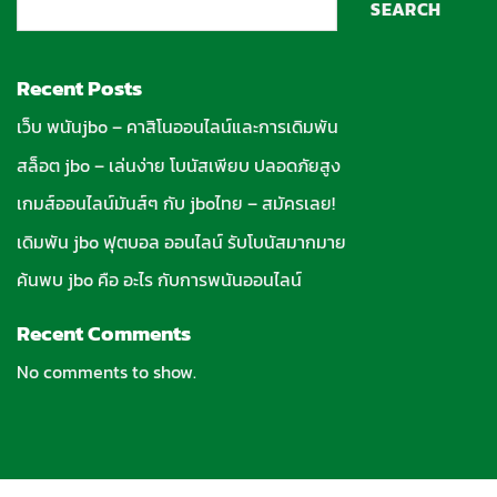
SEARCH
Recent Posts
เว็บ พนันjbo – คาสิโนออนไลน์และการเดิมพัน
สล็อต jbo – เล่นง่าย โบนัสเพียบ ปลอดภัยสูง
เกมส์ออนไลน์มันส์ๆ กับ jboไทย – สมัครเลย!
เดิมพัน jbo ฟุตบอล ออนไลน์ รับโบนัสมากมาย
ค้นพบ jbo คือ อะไร กับการพนันออนไลน์
Recent Comments
No comments to show.