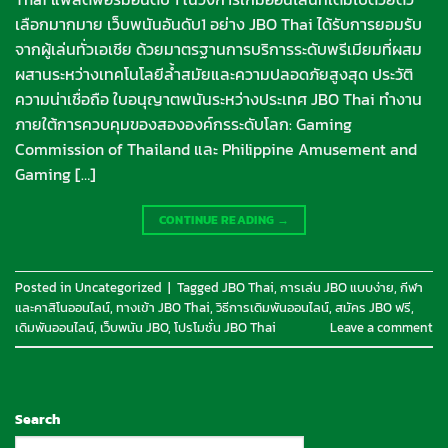
เลือกมากมาย เว็บพนันอันดับ1 อย่าง JBO Thai ได้รับการยอมรับ
จากผู้เล่นทั่วเอเชีย ด้วยมาตรฐานการบริการระดับพรีเมียมที่ผสม
ผสานระหว่างเทคโนโลยีล้ำสมัยและความปลอดภัยสูงสุด ประวัติ
ความน่าเชื่อถือ ใบอนุญาตพนันระหว่างประเทศ JBO Thai ทำงาน
ภายใต้การควบคุมของสององค์กรระดับโลก: Gaming
Commission of Thailand และ Philippine Amusement and
Gaming […]
CONTINUE READING
→
Posted in
Uncategorized
|
Tagged
JBO Thai
,
การเล่น JBO แบบง่าย
,
กีฬา
และคาสิโนออนไลน์
,
ทางเข้า JBO Thai
,
วิธีการเดิมพันออนไลน์
,
สมัคร JBO ฟรี
,
เดิมพันออนไลน์
,
เว็บพนัน JBO
,
โปรโมชั่น JBO Thai
Leave a comment
Search