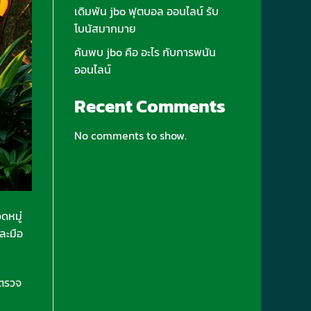
เดิมพัน jbo ฟุตบอล ออนไลน์ รับ
โบนัสมากมาย
ค้นพบ jbo คือ อะไร กับการพนัน
ออนไลน์
Recent Comments
No comments to show.
ดหมู่
ละมือ
บตรวจ