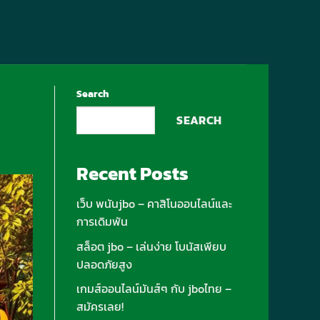
Search
SEARCH
Recent Posts
เว็บ พนันjbo – คาสิโนออนไลน์และ
การเดิมพัน
สล็อต jbo – เล่นง่าย โบนัสเพียบ
ปลอดภัยสูง
เกมส์ออนไลน์มันส์ๆ กับ jboไทย –
สมัครเลย!