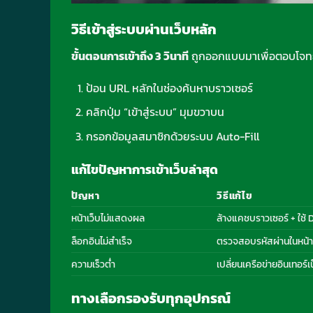
วิธีเข้าสู่ระบบผ่านเว็บหลัก
ขั้นตอนการเข้าถึง 3 วินาที
ถูกออกแบบมาเพื่อตอบโจทย์ผ
ป้อน URL หลักในช่องค้นหาบราวเซอร์
คลิกปุ่ม “เข้าสู่ระบบ” มุมขวาบน
กรอกข้อมูลสมาชิกด้วยระบบ Auto-Fill
แก้ไขปัญหาการเข้าเว็บล่าสุด
ปัญหา
วิธีแก้ไข
หน้าเว็บไม่แสดงผล
ล้างแคชบราวเซอร์ + ใช้ 
ล็อกอินไม่สำเร็จ
ตรวจสอบรหัสผ่านในหน้
ความเร็วต่ำ
เปลี่ยนเครือข่ายอินเทอร์
ทางเลือกรองรับทุกอุปกรณ์