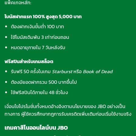
แพ็คเกจหลัก:
โบนัสฝากแรก 100% สูงสุด 5,000 บาท
ต้องฝากเงินขั้นต่ำ 100 บาท
ใช้โบนัสเดิมพัน 3 เท่าก่อนถอน
หมดอายุภายใน 7 วันหลังรับ
ฟรีสปินสำหรับเกมสล็อต
รับฟรี 50 ครั้งในเกม
Starburst
หรือ
Book of Dead
ต้องมียอดฝากรวม 500 บาทขึ้นไป
ใช้ฟรีสปินได้ภายใน 48 ชั่วโมง
เงื่อนไขโปรโมชั่นทั้งหมดอ้างอิงตามนโยบายของ JBO อย่างเป็น
ทางการ ผู้ใช้ควรศึกษากฎการรับเครดิตเพิ่มเติมก่อนเริ่มใช้งานจริง
เกมคาสิโนออนไลน์บน JBO