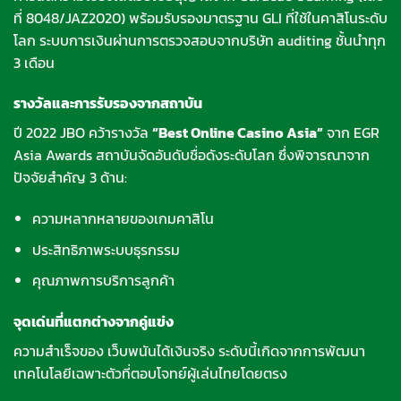
ที่ 8048/JAZ2020) พร้อมรับรองมาตรฐาน GLI ที่ใช้ในคาสิโนระดับ
โลก ระบบการเงินผ่านการตรวจสอบจากบริษัท auditing ชั้นนำทุก
3 เดือน
รางวัลและการรับรองจากสถาบัน
ปี 2022 JBO คว้ารางวัล
“Best Online Casino Asia”
จาก EGR
Asia Awards สถาบันจัดอันดับชื่อดังระดับโลก ซึ่งพิจารณาจาก
ปัจจัยสำคัญ 3 ด้าน:
ความหลากหลายของเกมคาสิโน
ประสิทธิภาพระบบธุรกรรม
คุณภาพการบริการลูกค้า
จุดเด่นที่แตกต่างจากคู่แข่ง
ความสำเร็จของ
เว็บพนันได้เงินจริง
ระดับนี้เกิดจากการพัฒนา
เทคโนโลยีเฉพาะตัวที่ตอบโจทย์ผู้เล่นไทยโดยตรง