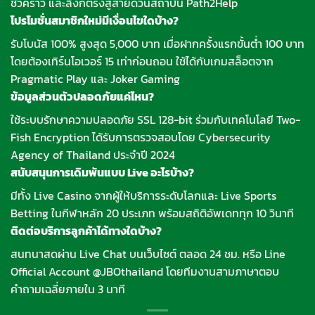
ชั่วคราว และลิงก์ตรงสู่สายด่วนสถาบัน Path2Help
โปรโมชั่นสมาชิกใหม่มีเงื่อนไขใดบ้าง?
รับโบนัส 100% สูงสุด 5,000 บาท เมื่อฝากครั้งแรกขั้นต่ำ 100 บาท
โดยต้องเทิร์นโอเวอร์ 15 เท่าก่อนถอน ใช้ได้กับเกมสล็อตจาก
Pragmatic Play และ Joker Gaming
ข้อมูลส่วนตัวปลอดภัยแค่ไหน?
ใช้ระบบรักษาความปลอดภัย SSL 128-bit ร่วมกับเทคโนโลยี Two-
Fish Encryption ได้รับการตรวจสอบโดย Cybersecurity
Agency of Thailand ประจำปี 2024
สนับสนุนการเดิมพันแบบ Live อะไรบ้าง?
มีทั้ง Live Casino จากผู้ให้บริการระดับโลกและ Live Sports
Betting ในกีฬาหลัก 20 ประเภท พร้อมสถิติอัพเดททุก 10 วินาที
ติดต่อบริการลูกค้าได้ทางใดบ้าง?
สนทนาสดผ่าน Live Chat บนเว็บไซต์ ตลอด 24 ชม. หรือ Line
Official Account @JBOthailand โดยทีมงานสามภาษาตอบ
คำถามเฉลี่ยภายใน 3 นาที