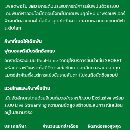
แพลตฟอร์ม
JBO
ยกระดับประสบการณ์การเล่นพนันด้วยระบบ
เดิมพันกีฬาออนไลน์ที่ตอบโจทย์นักเดิมพันยุคใหม่ มาพร้อมฟีเจอร์
พิเศษที่ผสานเทคโนโลยีล่าสุดเข้ากับความหลากหลายของเกมกีฬา
ระดับโลก
กีฬาที่เปิดให้เดิมพัน
ฟุตบอลพรีเมียร์ลีกอังกฤษ
อัตราต่อรองแบบ Real-time จากผู้ให้บริการชั้นนำเช่น SBOBET
พร้อมกราฟวิเคราะห์สถิติการแข่งขันแบบละเอียด ครอบคลุมทุก
แมตช์สำคัญตั้งแต่การแข่งขันรายสัปดาห์ไปจนถึงนัดชิงแชมป์
มวยไทยและกีฬาพื้นบ้าน
เน้นอัตลักษณ์ไทยด้วยอีเวนต์
มวยไทยพนัน
แบบ Exclusive พร้อม
ระบบ Live Streaming ความคมชัดสูง สร้างประสบการณ์เสมือน
อยู่ในสนามจริง
ประเภทกีฬา
จำนวนแมตช์/เดือน
อัตราต่อรองสูงสุด