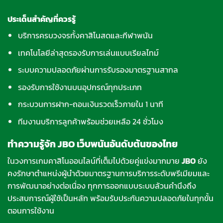
ประเด็นสำคัญที่ควรรู้
บริการครบวงจรทั้งคาสิโนสดและกีฬาพนัน
เทคโนโลยีล่าสุดรองรับการเล่นแบบเรียลไทม์
ระบบความปลอดภัยผ่านการรับรองมาตรฐานสากล
รองรับการใช้งานบนอุปกรณ์ทุกประเภท
กระบวนการฝาก-ถอนเงินรวดเร็วภายใน 1 นาที
ทีมงานบริการลูกค้าพร้อมช่วยเหลือ 24 ชั่วโมง
ทำความรู้จัก JBO เว็บพนันอันดับต้นของไทย
ในวงการเกมคาสิโนออนไลน์ที่เต็มไปด้วยคู่แข่งมากมาย
JBO
ยัง
คงรักษาตำแหน่งผู้นำด้วยมาตรฐานการบริการระดับพรีเมียมและ
การพัฒนาอย่างต่อเนื่อง ทุกการออกแบบระบบล้วนคำนึงถึง
ประสบการณ์ผู้ใช้เป็นหลัก พร้อมรับประกันความปลอดภัยในทุกขั้น
ตอนการใช้งาน