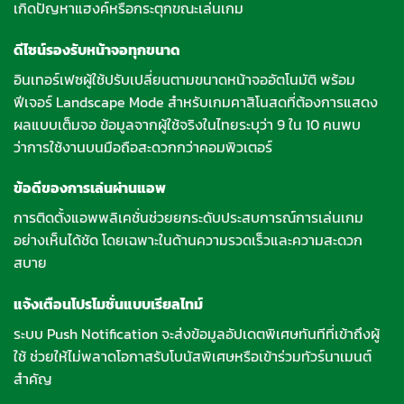
เกิดปัญหาแฮงค์หรือกระตุกขณะเล่นเกม
ดีไซน์รองรับหน้าจอทุกขนาด
อินเทอร์เฟซผู้ใช้ปรับเปลี่ยนตามขนาดหน้าจออัตโนมัติ พร้อม
ฟีเจอร์ Landscape Mode สำหรับเกมคาสิโนสดที่ต้องการแสดง
ผลแบบเต็มจอ ข้อมูลจากผู้ใช้จริงในไทยระบุว่า 9 ใน 10 คนพบ
ว่าการใช้งานบนมือถือสะดวกกว่าคอมพิวเตอร์
ข้อดีของการเล่นผ่านแอพ
การติดตั้งแอพพลิเคชั่นช่วยยกระดับประสบการณ์การเล่นเกม
อย่างเห็นได้ชัด โดยเฉพาะในด้านความรวดเร็วและความสะดวก
สบาย
แจ้งเตือนโปรโมชั่นแบบเรียลไทม์
ระบบ Push Notification จะส่งข้อมูลอัปเดตพิเศษทันทีที่เข้าถึงผู้
ใช้ ช่วยให้ไม่พลาดโอกาสรับโบนัสพิเศษหรือเข้าร่วมทัวร์นาเมนต์
สำคัญ