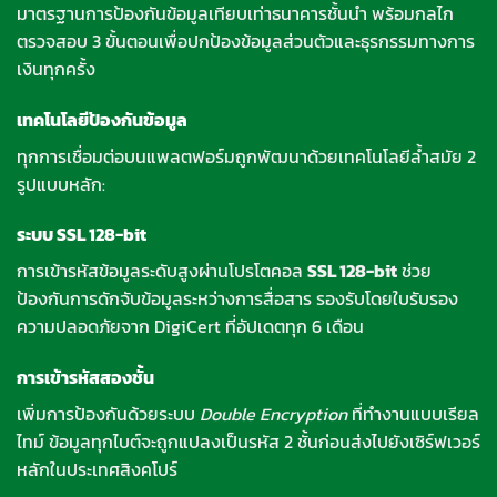
มาตรฐานการป้องกันข้อมูลเทียบเท่าธนาคารชั้นนำ พร้อมกลไก
ตรวจสอบ 3 ขั้นตอนเพื่อปกป้องข้อมูลส่วนตัวและธุรกรรมทางการ
เงินทุกครั้ง
เทคโนโลยีป้องกันข้อมูล
ทุกการเชื่อมต่อบนแพลตฟอร์มถูกพัฒนาด้วยเทคโนโลยีล้ำสมัย 2
รูปแบบหลัก:
ระบบ SSL 128-bit
การเข้ารหัสข้อมูลระดับสูงผ่านโปรโตคอล
SSL 128-bit
ช่วย
ป้องกันการดักจับข้อมูลระหว่างการสื่อสาร รองรับโดยใบรับรอง
ความปลอดภัยจาก DigiCert ที่อัปเดตทุก 6 เดือน
การเข้ารหัสสองชั้น
เพิ่มการป้องกันด้วยระบบ
Double Encryption
ที่ทำงานแบบเรียล
ไทม์ ข้อมูลทุกไบต์จะถูกแปลงเป็นรหัส 2 ชั้นก่อนส่งไปยังเซิร์ฟเวอร์
หลักในประเทศสิงคโปร์