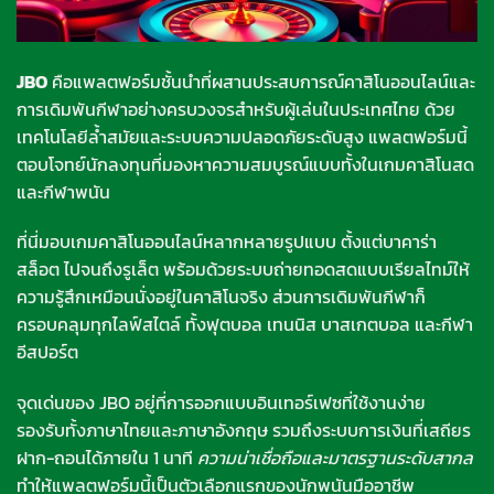
JBO
คือแพลตฟอร์มชั้นนำที่ผสานประสบการณ์คาสิโนออนไลน์และ
การเดิมพันกีฬาอย่างครบวงจรสำหรับผู้เล่นในประเทศไทย ด้วย
เทคโนโลยีล้ำสมัยและระบบความปลอดภัยระดับสูง แพลตฟอร์มนี้
ตอบโจทย์นักลงทุนที่มองหาความสมบูรณ์แบบทั้งในเกมคาสิโนสด
และกีฬาพนัน
ที่นี่มอบเกมคาสิโนออนไลน์หลากหลายรูปแบบ ตั้งแต่บาคาร่า
สล็อต ไปจนถึงรูเล็ต พร้อมด้วยระบบถ่ายทอดสดแบบเรียลไทม์ให้
ความรู้สึกเหมือนนั่งอยู่ในคาสิโนจริง ส่วนการเดิมพันกีฬาก็
ครอบคลุมทุกไลฟ์สไตล์ ทั้งฟุตบอล เทนนิส บาสเกตบอล และกีฬา
อีสปอร์ต
จุดเด่นของ JBO อยู่ที่การออกแบบอินเทอร์เฟซที่ใช้งานง่าย
รองรับทั้งภาษาไทยและภาษาอังกฤษ รวมถึงระบบการเงินที่เสถียร
ฝาก-ถอนได้ภายใน 1 นาที
ความน่าเชื่อถือและมาตรฐานระดับสากล
ทำให้แพลตฟอร์มนี้เป็นตัวเลือกแรกของนักพนันมืออาชีพ