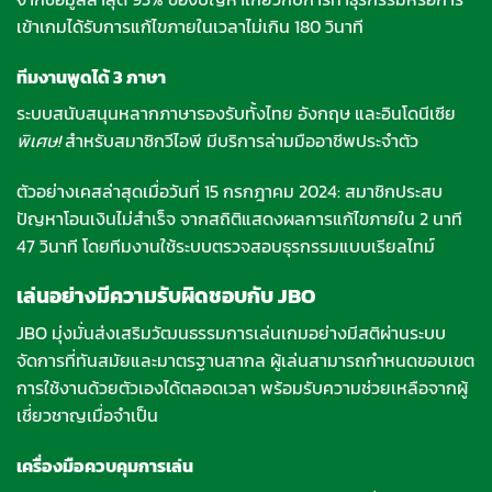
เข้าเกมได้รับการแก้ไขภายในเวลาไม่เกิน 180 วินาที
ทีมงานพูดได้ 3 ภาษา
ระบบสนับสนุนหลากภาษารองรับทั้งไทย อังกฤษ และอินโดนีเซีย
พิเศษ!
สำหรับสมาชิกวีไอพี มีบริการล่ามมืออาชีพประจำตัว
ตัวอย่างเคสล่าสุดเมื่อวันที่ 15 กรกฎาคม 2024: สมาชิกประสบ
ปัญหาโอนเงินไม่สำเร็จ จากสถิติแสดงผลการแก้ไขภายใน 2 นาที
47 วินาที โดยทีมงานใช้ระบบตรวจสอบธุรกรรมแบบเรียลไทม์
เล่นอย่างมีความรับผิดชอบกับ JBO
JBO มุ่งมั่นส่งเสริมวัฒนธรรมการเล่นเกมอย่างมีสติผ่านระบบ
จัดการที่ทันสมัยและมาตรฐานสากล ผู้เล่นสามารถกำหนดขอบเขต
การใช้งานด้วยตัวเองได้ตลอดเวลา พร้อมรับความช่วยเหลือจากผู้
เชี่ยวชาญเมื่อจำเป็น
เครื่องมือควบคุมการเล่น