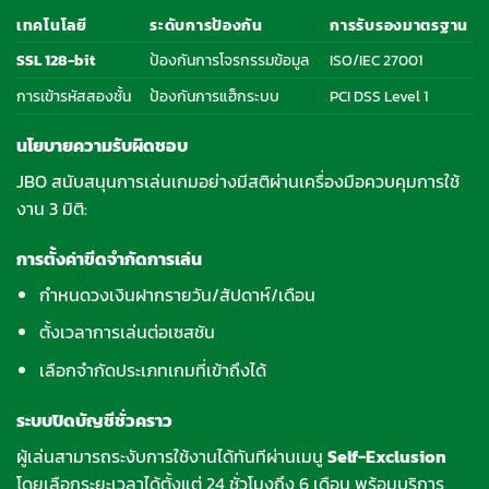
เทคโนโลยี
ระดับการป้องกัน
การรับรองมาตรฐาน
SSL 128-bit
ป้องกันการโจรกรรมข้อมูล
ISO/IEC 27001
การเข้ารหัสสองชั้น
ป้องกันการแฮ็กระบบ
PCI DSS Level 1
นโยบายความรับผิดชอบ
JBO สนับสนุนการเล่นเกมอย่างมีสติผ่านเครื่องมือควบคุมการใช้
งาน 3 มิติ:
การตั้งค่าขีดจำกัดการเล่น
กำหนดวงเงินฝากรายวัน/สัปดาห์/เดือน
ตั้งเวลาการเล่นต่อเซสชัน
เลือกจำกัดประเภทเกมที่เข้าถึงได้
ระบบปิดบัญชีชั่วคราว
ผู้เล่นสามารถระงับการใช้งานได้ทันทีผ่านเมนู
Self-Exclusion
โดยเลือกระยะเวลาได้ตั้งแต่ 24 ชั่วโมงถึง 6 เดือน พร้อมบริการ