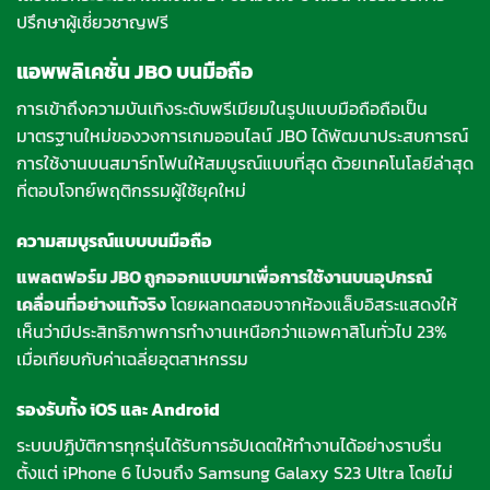
ปรึกษาผู้เชี่ยวชาญฟรี
แอพพลิเคชั่น JBO บนมือถือ
การเข้าถึงความบันเทิงระดับพรีเมียมในรูปแบบมือถือถือเป็น
มาตรฐานใหม่ของวงการเกมออนไลน์ JBO ได้พัฒนาประสบการณ์
การใช้งานบนสมาร์ทโฟนให้สมบูรณ์แบบที่สุด ด้วยเทคโนโลยีล่าสุด
ที่ตอบโจทย์พฤติกรรมผู้ใช้ยุคใหม่
ความสมบูรณ์แบบบนมือถือ
แพลตฟอร์ม JBO ถูกออกแบบมาเพื่อการใช้งานบนอุปกรณ์
เคลื่อนที่อย่างแท้จริง
โดยผลทดสอบจากห้องแล็บอิสระแสดงให้
เห็นว่ามีประสิทธิภาพการทำงานเหนือกว่าแอพคาสิโนทั่วไป 23%
เมื่อเทียบกับค่าเฉลี่ยอุตสาหกรรม
รองรับทั้ง iOS และ Android
ระบบปฏิบัติการทุกรุ่นได้รับการอัปเดตให้ทำงานได้อย่างราบรื่น
ตั้งแต่ iPhone 6 ไปจนถึง Samsung Galaxy S23 Ultra โดยไม่