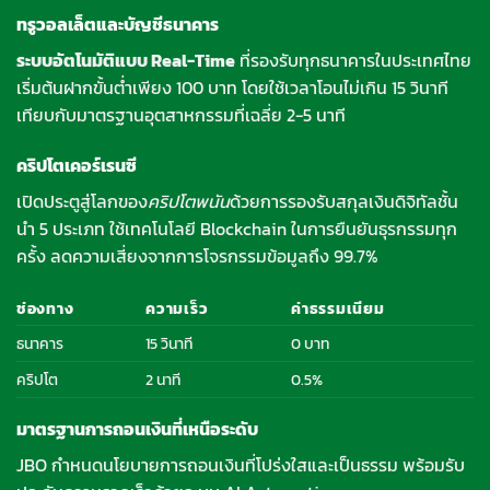
ทรูวอลเล็ตและบัญชีธนาคาร
ระบบอัตโนมัติแบบ Real-Time
ที่รองรับทุกธนาคารในประเทศไทย
เริ่มต้นฝากขั้นต่ำเพียง 100 บาท โดยใช้เวลาโอนไม่เกิน 15 วินาที
เทียบกับมาตรฐานอุตสาหกรรมที่เฉลี่ย 2-5 นาที
คริปโตเคอร์เรนซี
เปิดประตูสู่โลกของ
คริปโตพนัน
ด้วยการรองรับสกุลเงินดิจิทัลชั้น
นำ 5 ประเภท ใช้เทคโนโลยี Blockchain ในการยืนยันธุรกรรมทุก
ครั้ง ลดความเสี่ยงจากการโจรกรรมข้อมูลถึง 99.7%
ช่องทาง
ความเร็ว
ค่าธรรมเนียม
ธนาคาร
15 วินาที
0 บาท
คริปโต
2 นาที
0.5%
มาตรฐานการถอนเงินที่เหนือระดับ
JBO กำหนดนโยบายการถอนเงินที่โปร่งใสและเป็นธรรม พร้อมรับ