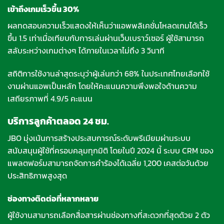
เข้าถึงเกมเร็วขึ้น 30%
ผลทดสอบความเร็วแสดงให้เห็นว่าแอพพลิเคชั่นโหลดเกมได้เร็ว
ขึ้น 1.5 เท่าเมื่อเทียบกับการเล่นผ่านเว็บเบราว์เซอร์ ผู้ใช้สามารถ
สลับระหว่างเกมต่างๆ ได้ภายในเวลาไม่ถึง 3 วินาที
สถิติการใช้งานล่าสุดระบุว่าผู้เล่นกว่า 68% ในประเทศไทยเลือกใช้
งานผ่านแอพเป็นหลัก โดยให้คะแนนความพึงพอใจด้านความ
เสถียรภาพที่ 4.9/5 คะแนน
บริการลูกค้าตลอด 24 ชม.
JBO มุ่งเน้นการสร้างประสบการณ์ระดับพรีเมียมผ่านระบบ
สนับสนุนผู้ใช้ที่ครอบคลุมทุกมิติ โดยในปี 2024 นี้ ระบบ CRM ของ
แพลตฟอร์มสามารถจัดการคำร้องได้เฉลี่ย 1,200 เคสต่อวันด้วย
ประสิทธิภาพสูงสุด
ช่องทางติดต่อที่หลากหลาย
ผู้ใช้งานสามารถเลือกสื่อสารผ่านช่องทางที่สะดวกที่สุดด้วย 2 ตัว