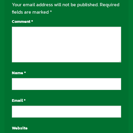
Your email address will not be published.
Required
fields are marked
*
Comment
*
Name
*
Email
*
Website