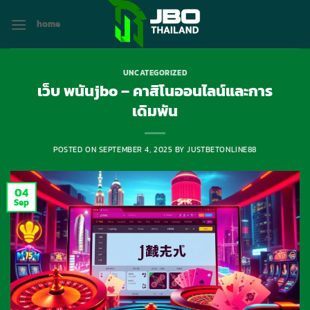
Skip
to
home
content
UNCATEGORIZED
เว็บ พนันjbo – คาสิโนออนไลน์และการ
เดิมพัน
POSTED ON
SEPTEMBER 4, 2025
BY
JUSTBETONLINE88
04
Sep