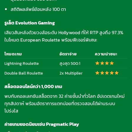
สถิติผลลัพธ์ย้อนหลัง 100 ตา
รูเล็ต Evolution Gaming
เสียวสันหลังด้วยวงล้อระดับ Hollywood ที่ให้ RTP สูงถึง 97.3%
ในโหมด European Roulette พร้อมฟีเจอร์พิเศษ:
โหมดเกม
อัตราจ่าย
ความน่าชนะ
Lightning Roulette
สูงสุด 500:1
Double Ball Roulette
2x Multiplier
สล็อตออนไลน์กว่า 1,000 เกม
พบกับคอลเลกชันสล็อตจาก 32 ค่ายชั้นนำทั่วโลก อัปเดตเกมใหม่
ทุกสัปดาห์ พร้อมอัตราการแตกบ่อยที่ตรวจสอบได้ผ่านระบบ
โปร่งใส
ค่ายเกมยอดนิยมเช่น Pragmatic Play