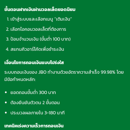
ขั้นตอนฝากเงินผ่านวอลเล็ตยอดนิยม
เข้าสู่ระบบและเลือกเมนู “เติมเงิน”
เลือกไอคอนวอลเล็ตที่ต้องการ
ป้อนจำนวนเงิน (ขั้นต่ำ 100 บาท)
สแกนคิวอาร์โค้ดเพื่อชำระเงิน
เงื่อนไขการถอนเงินแบบโปร่งใส
ระบบถอนเงินของ JBO ทำงานด้วยอัตราความสำเร็จ 99.98% โดย
มีข้อกำหนดหลัก:
ยอดถอนขั้นต่ำ 300 บาท
ต้องยืนยันตัวตน 2 ขั้นตอน
ประมวลผลภายใน 3-180 นาที
เทคนิคเร่งความเร็วการถอนเงิน