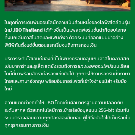
ในยุคที่การเดิมพันออนไลน์กลายเป็นส่วนหนึ่งของไลฟ์สไตล์คนรุ่น
ใหม่
JBO Thailand
ได้ก้าวขึ้นเป็นแพลตฟอร์มชั้นนำที่ตอบโจทย์
ทั้งนักเล่นคาสิโนสดและแฟนกีฬา ด้วยระบบที่ออกแบบมาอย่าง
พิถีพิถันตั้งแต่ขั้นตอนแรกเริ่มจนถึงการถอนเงิน
บริการระดับไฮเอนด์ของที่นี่ไม่เพียงครอบคลุมเกมคาสิโนคลาสสิก
เช่นบาคาร่าและรูเล็ต แต่ยังรวมถึงการ
แทงบอลออนไลน์
แบบเรียล
ไทม์ที่มาพร้อมอัตราต่อรองแข่งขันได้ ทุกการใช้งานรองรับทั้งภาษา
ไทยและภาษาอังกฤษ พร้อมอินเทอร์เฟซที่เข้าใจง่ายแม้สำหรับมือ
ใหม่
ความแตกต่างที่ทำให้ JBO โดดเด่นคือมาตรฐานความปลอดภัย
ระดับสากล ด้วยเทคโนโลยีการเข้ารหัสข้อมูลแบบ 256-bit ร่วมกับ
ระบบตรวจสอบความถูกต้องสองขั้นตอน ผู้ใช้จึงมั่นใจได้เต็มร้อยใน
ทุกธุรกรรมทางการเงิน