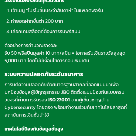
วิธีรับโบนัสฟรีสปินทุกวันจันทร์
เข้าเมนู “โปรโมชั่นประจำสัปดาห์” ในแพลตฟอร์ม
ทำยอดฝากขั้นต่ำ 200 บาท
เลือกเกมสล็อตที่ต้องการรับฟรีสปิน
ตัวอย่างการคำนวณรางวัล:
รับ 50 ฟรีสปินมูลค่า 10 บาท/สปิน = โอกาสรับเงินรางวัลสูงสุด
5,000 บาท โดยไม่มีเงื่อนไขการถอนเพิ่มเติม
ระบบความปลอดภัยระดับธนาคาร
การันตีความปลอดภัยด้วยมาตรฐานสากลที่ออกแบบมาเพื่อ
ปกป้องข้อมูลผู้ใช้ทุกธุรกรรม JBO ติดตั้งระบบป้องกันแบบครบ
วงจรที่ผ่านการรับรอง
ISO 27001
จากผู้เชี่ยวชาญด้าน
Cybersecurity โดยตรง พร้อมทำงานร่วมกับเทคโนโลยีล่าสุดที่
สถาบันการเงินชั้นนำใช้
เทคโนโลยีป้องกันข้อมูลขั้นสูง