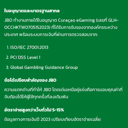
ใบอนุญาตและมาตรฐานสากล
JBO ทำงานภายใต้ใบอนุญาต Curaçao eGaming (เลขที่ GLH-
OCCHKTW0705152023) ที่ได้รับการรับรองจากองค์กรระหว่าง
ประเทศ พร้อมระบบการเงินที่ผ่านการตรวจสอบจาก:
ISO/IEC 27001:2013
PCI DSS Level 1
Global Gambling Guidance Group
ข้อได้เปรียบสำคัญของ JBO
ความแตกต่างที่ทำให้ JBO โดดเด่นเหนือคู่แข่งคือการมอบคุณค่าที่
จับต้องได้ให้ผู้ใช้ทุกครั้งที่ลงเดิมพัน
อัตราจ่ายสูงกว่าเว็บทั่วไป 5-15%
ข้อมูลทางการเงินปี 2023 เปรียบเทียบอัตราจ่ายเฉลี่ย: