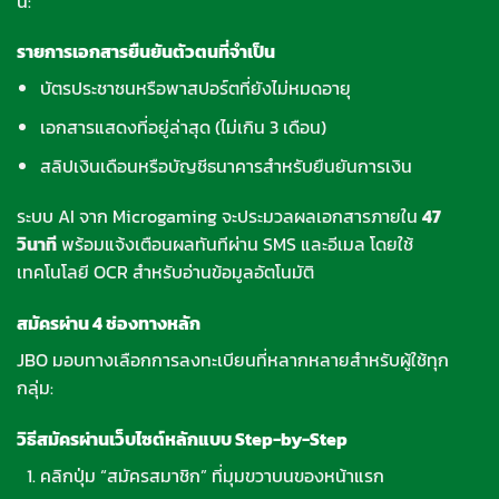
นี้:
รายการเอกสารยืนยันตัวตนที่จำเป็น
บัตรประชาชนหรือพาสปอร์ตที่ยังไม่หมดอายุ
เอกสารแสดงที่อยู่ล่าสุด (ไม่เกิน 3 เดือน)
สลิปเงินเดือนหรือบัญชีธนาคารสำหรับยืนยันการเงิน
ระบบ AI จาก Microgaming จะประมวลผลเอกสารภายใน
47
วินาที
พร้อมแจ้งเตือนผลทันทีผ่าน SMS และอีเมล โดยใช้
เทคโนโลยี OCR สำหรับอ่านข้อมูลอัตโนมัติ
สมัครผ่าน 4 ช่องทางหลัก
JBO มอบทางเลือกการลงทะเบียนที่หลากหลายสำหรับผู้ใช้ทุก
กลุ่ม:
วิธีสมัครผ่านเว็บไซต์หลักแบบ Step-by-Step
คลิกปุ่ม “สมัครสมาชิก” ที่มุมขวาบนของหน้าแรก