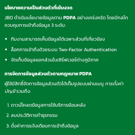
นโยบายความเป็นส่วนตัวที่เข้มงวด
JBO ดำเนินนโยบายข้อมูลตาม
PDPA
อย่างเคร่งครัด โดยมีกลไก
ควบคุมการเข้าถึงข้อมูล 3 ระดับ:
ทีมงานสามารถเห็นข้อมูลได้เฉพาะส่วนที่เกี่ยวข้อง
ล็อกการเข้าถึงด้วยระบบ Two-Factor Authentication
จัดเก็บข้อมูลแยกส่วนในเซิร์ฟเวอร์ต่างภูมิภาค
การจัดการข้อมูลส่วนตัวตามกฎหมาย PDPA
ผู้ใช้มีสิทธิ์จัดการข้อมูลส่วนตัวได้เต็มรูปแบบผ่านเมนู
การตั้งค่า
บัญชี
รวมถึง:
ดาวน์โหลดข้อมูลการใช้บริการย้อนหลัง
ลบประวัติการทำธุรกรรม
ตั้งค่าการแจ้งเตือนการเข้าถึงข้อมูล