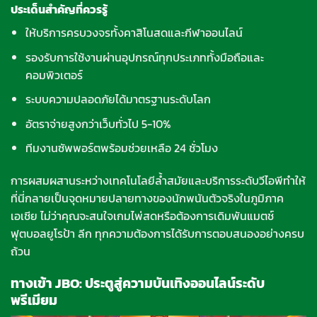
ประเด็นสำคัญที่ควรรู้
ให้บริการครบวงจรทั้งคาสิโนสดและกีฬาออนไลน์
รองรับการใช้งานผ่านอุปกรณ์ทุกประเภททั้งมือถือและ
คอมพิวเตอร์
ระบบความปลอดภัยได้มาตรฐานระดับโลก
อัตราจ่ายสูงกว่าเว็บทั่วไป 5-10%
ทีมงานซัพพอร์ตพร้อมช่วยเหลือ 24 ชั่วโมง
การผสมผสานระหว่างเทคโนโลยีล้ำสมัยและบริการระดับวีไอพีทำให้
ที่นี่กลายเป็นจุดหมายปลายทางของนักพนันตัวจริงในภูมิภาค
เอเชีย ไม่ว่าคุณจะสนใจเกมไพ่สดหรือต้องการเดิมพันแมตช์
ฟุตบอลยูโรป้า ลีก ทุกความต้องการได้รับการตอบสนองอย่างครบ
ถ้วน
ทางเข้า JBO: ประตูสู่ความบันเทิงออนไลน์ระดับ
พรีเมียม