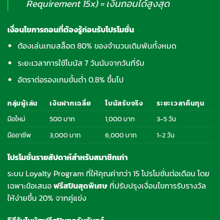
Requirement 15x) = เงินถอนได้สูงสุด
เงื่อนไขการถอนที่ต้องรู้ก่อนรับโปรโมชั่น
ต้องเล่นเกมสล็อต 80% ของจำนวนเดิมพันทั้งหมด
ระยะเวลาการใช้โบนัส 7 วันนับจากวันที่รับ
อัตราต่อรองเกมขั้นต่ำ 0.8% ขึ้นไป
กลุ่มผู้เล่น
เงินฝากเฉลี่ย
โบนัสรับจริง
ระยะเวลาคืนทุน
มือใหม่
500 บาท
1,000 บาท
3-5 วัน
มืออาชีพ
3,000 บาท
6,000 บาท
1-2 วัน
โปรโมชั่นรายสัปดาห์สำหรับสมาชิกเก่า
ระบบ Loyalty Program ที่ให้คุณค่ากว่า 15 โปรโมชั่นต่อเดือน โดย
เฉพาะข้อเสนอ
ฟรีสปินสุดพิเศษ
ที่ปรับปรุงเงื่อนไขการรับรางวัล
ให้ง่ายขึ้น 20% จากคู่แข่ง