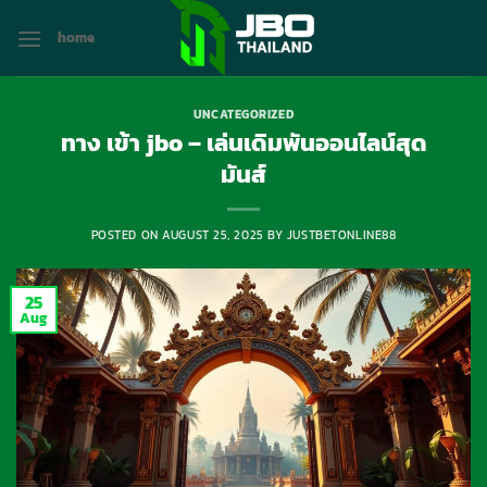
Skip
to
home
content
UNCATEGORIZED
ทาง เข้า jbo – เล่นเดิมพันออนไลน์สุด
มันส์
POSTED ON
AUGUST 25, 2025
BY
JUSTBETONLINE88
25
Aug