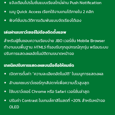
แจ้งเตือนโปรโมชั่นแบบเรียลไทม์ผ่าน Push Notification
เมนู Quick Access เรียกใช้งานเกมได้ภายใน 2 คลิก
ฟังก์ชั่นประวัติการเดิมพันแบบจัดเรียงได้เอง
เล่นผ่านเบราว์เซอร์ไม่ต้องติดตั้งแอพ
สำหรับผู้ชื่นชอบความเรียบง่าย JBO เวอร์ชั่น Mobile Browser
ทำงานบนพื้นฐาน
HTML5
ที่รองรับทุกอุปกรณ์ทุกรุ่น พร้อมระบบ
ปรับการแสดงผลอัตโนมัติตามขนาดหน้าจอ
เทคนิคปรับการแสดงผลบนมือถือให้คมชัด
เปิดการตั้งค่า “ความละเอียดอัตโนมัติ” ในเมนูการแสดงผล
ล้างแคชเบราว์เซอร์ทุกสัปดาห์เพื่อความเร็วสูงสุด
ใช้เบราว์เซอร์ Chrome หรือ Safari เวอร์ชั่นล่าสุด
ปรับค่า Contrast ในเกมส์คาสิโนสดที่ +20% สำหรับหน้าจอ
OLED