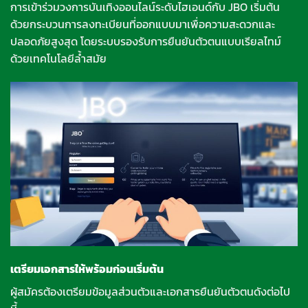
การเข้าร่วมวงการบันเทิงออนไลน์ระดับไฮเอนด์กับ JBO เริ่มต้น
ด้วยกระบวนการลงทะเบียนที่ออกแบบมาเพื่อความสะดวกและ
ปลอดภัยสูงสุด โดยระบบรองรับการยืนยันตัวตนแบบเรียลไทม์
ด้วยเทคโนโลยีล้ำสมัย
เตรียมเอกสารให้พร้อมก่อนเริ่มต้น
ผู้สมัครต้องเตรียมข้อมูลส่วนตัวและเอกสารยืนยันตัวตนดังต่อไป