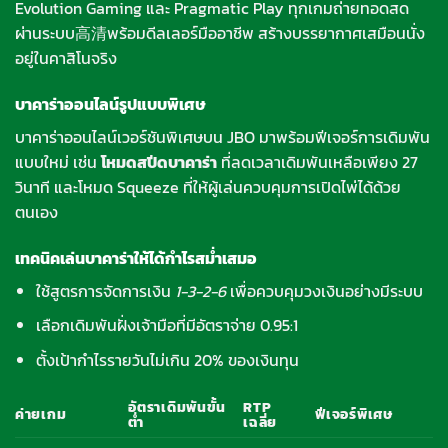
Evolution Gaming และ Pragmatic Play ทุกเกมถ่ายทอดสด
ผ่านระบบ高清พร้อมดีลเลอร์มืออาชีพ สร้างบรรยากาศเสมือนนั่ง
อยู่ในคาสิโนจริง
บาคาร่าออนไลน์รูปแบบพิเศษ
บาคาร่าออนไลน์เวอร์ชันพิเศษบน JBO มาพร้อมฟีเจอร์การเดิมพัน
แบบใหม่ เช่น
โหมดสปีดบาคาร่า
ที่ลดเวลาเดิมพันเหลือเพียง 27
วินาที และโหมด Squeeze ที่ให้ผู้เล่นควบคุมการเปิดไพ่ได้ด้วย
ตนเอง
เทคนิคเล่นบาคาร่าให้ได้กำไรสม่ำเสมอ
ใช้สูตรการจัดการเงิน
1-3-2-6
เพื่อควบคุมวงเงินอย่างมีระบบ
เลือกเดิมพันฝั่งเจ้ามือที่มีอัตราจ่าย 0.95:1
ตั้งเป้ากำไรรายวันไม่เกิน 20% ของเงินทุน
อัตราเดิมพันขั้น
RTP
ค่ายเกม
ฟีเจอร์พิเศษ
ต่ำ
เฉลี่ย