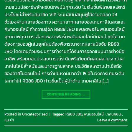
เกมแบบมืออาชีพสำหรับนักพนันทุกระดับ โปรโมชั่นพิเศษและสิทธิ
ประโยชน์สำหรับสมาชิก VIP ระบบสนับสนุนผู้ใช้งานตลอด 24
ชั่วโมงผ่านหลายช่องทาง ความหลากหลายของเกมคาสิโนสดและ
กีฬาออนไลน์ ทำความรู้จัก RB88 JBO แพลตฟอร์มพนันออนไลน์
คุณภาพสูง การเลือกแพลตฟอร์มพนันออนไลน์ที่ตอบโจทย์ความ
ต้องการของผู้เล่นยุคใหม่ต้องพิจารณาจากหลายปัจจัย RB88
JBO โดดเด่นด้วยระบบการทำงานที่ได้รับการออกแบบมาอย่างมือ
อาชีพ พร้อมมอบประสบการณ์ระดับพรีเมียมที่ผสมผสานระหว่าง
เทคโนโลยีล้ำสมัยและมาตรฐานสากล ประวัติและความน่าเชื่อถือ
ของคาสิโนออนไลน์ การดำเนินงานมากว่า 15 ปีในวงการเกมระดับ
โลกทำให้ RB88 JBO ก้าวขึ้นเป็นผู้นำด้าน เกมคาสิโน […]
CONTINUE READING
→
Posted in
Uncategorized
|
Tagged
RB88 JBO
,
พนันออนไลน์
,
เทคนิคชนะ
,
แนะนำ
Leave a comment