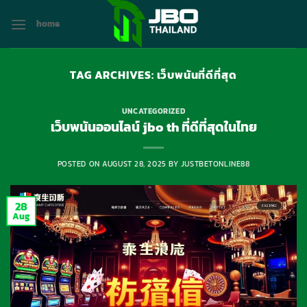
Skip
to
home
content
TAG ARCHIVES:
เว็บพนันที่ดีที่สุด
UNCATEGORIZED
เว็บพนันออนไลน์ jbo th ที่ดีที่สุดในไทย
POSTED ON
AUGUST 28, 2025
BY
JUSTBETONLINE88
28
Aug