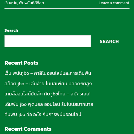
เว็บพนัน
,
เว็บพนันที่ดีที่สุด
Leave a comment
Search
SEARCH
Recent Posts
เว็บ พนันjbo – คาสิโนออนไลน์และการเดิมพัน
สล็อต jbo – เล่นง่าย โบนัสเพียบ ปลอดภัยสูง
เกมส์ออนไลน์มันส์ๆ กับ jboไทย – สมัครเลย!
เดิมพัน jbo ฟุตบอล ออนไลน์ รับโบนัสมากมาย
ค้นพบ jbo คือ อะไร กับการพนันออนไลน์
Recent Comments