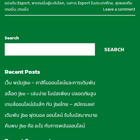
แข่งขัน Esport
,
พาเกมมิ่งสู่ระดับโลก
,
วงการ Esport ในประเทศไทย
,
สุดยอดทีม
เกมมิ่ง
,
เกมมิ่ง
Leave a comment
Search
SEARCH
Recent Posts
เว็บ พนันjbo – คาสิโนออนไลน์และการเดิมพัน
สล็อต jbo – เล่นง่าย โบนัสเพียบ ปลอดภัยสูง
เกมส์ออนไลน์มันส์ๆ กับ jboไทย – สมัครเลย!
เดิมพัน jbo ฟุตบอล ออนไลน์ รับโบนัสมากมาย
ค้นพบ jbo คือ อะไร กับการพนันออนไลน์