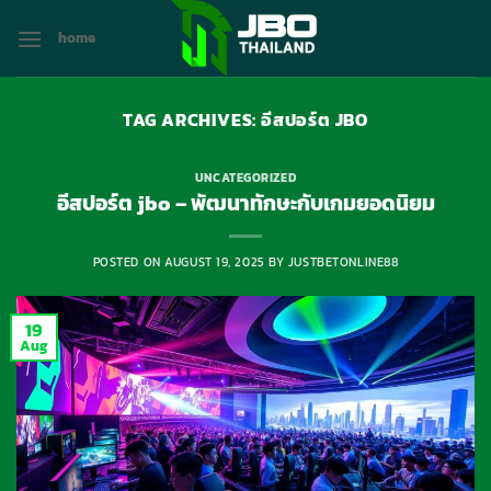
Skip
to
home
content
TAG ARCHIVES:
อีสปอร์ต JBO
UNCATEGORIZED
อีสปอร์ต jbo – พัฒนาทักษะกับเกมยอดนิยม
POSTED ON
AUGUST 19, 2025
BY
JUSTBETONLINE88
19
Aug