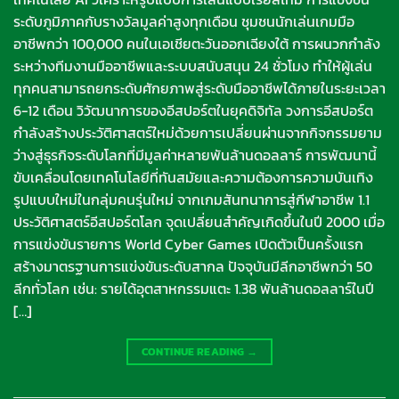
ระดับภูมิภาคกับรางวัลมูลค่าสูงทุกเดือน ชุมชนนักเล่นเกมมือ
อาชีพกว่า 100,000 คนในเอเชียตะวันออกเฉียงใต้ การผนวกกำลัง
ระหว่างทีมงานมืออาชีพและระบบสนับสนุน 24 ชั่วโมง ทำให้ผู้เล่น
ทุกคนสามารถยกระดับศักยภาพสู่ระดับมืออาชีพได้ภายในระยะเวลา
6-12 เดือน วิวัฒนาการของอีสปอร์ตในยุคดิจิทัล วงการอีสปอร์ต
กำลังสร้างประวัติศาสตร์ใหม่ด้วยการเปลี่ยนผ่านจากกิจกรรมยาม
ว่างสู่ธุรกิจระดับโลกที่มีมูลค่าหลายพันล้านดอลลาร์ การพัฒนานี้
ขับเคลื่อนโดยเทคโนโลยีที่ทันสมัยและความต้องการความบันเทิง
รูปแบบใหม่ในกลุ่มคนรุ่นใหม่ จากเกมสันทนาการสู่กีฬาอาชีพ 1.1
ประวัติศาสตร์อีสปอร์ตโลก จุดเปลี่ยนสำคัญเกิดขึ้นในปี 2000 เมื่อ
การแข่งขันรายการ World Cyber Games เปิดตัวเป็นครั้งแรก
สร้างมาตรฐานการแข่งขันระดับสากล ปัจจุบันมีลีกอาชีพกว่า 50
ลีกทั่วโลก เช่น: รายได้อุตสาหกรรมแตะ 1.38 พันล้านดอลลาร์ในปี
[…]
CONTINUE READING
→