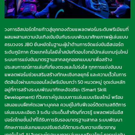
วงการอีสปอร์ตไทยก้าวสู่ยุคทองด้วยแพลตฟอร์มระดับพรีเมียมที่
ผสมผสานความบันเทิงเข้มข้นกับระบบพัฒนาศักยภาพผู้เล่นแบบ
ครบวงจร JBO ยืนหยัดในฐานะผู้นำด้านการจัดแข่งขันอีสปอร์ต
ระดับภูมิภาค ด้วยเทคโนโลยีล้ำสมัยที่ตอบโจทย์นักเล่นเกมรุ่นใหม่
ระบบการแข่งขันมาตรฐานสากลถูกออกแบบมาเพื่อสร้าง
ประสบการณ์การเล่นที่เที่ยงตรงและโปร่งใส ทุกการแข่งขันบน
แพลตฟอร์มช่วยเสริมสร้างทักษะเชิงกลยุทธ์ และความเร็วในการ
ตัดสินใจผ่านเกมออนไลน์พรีเมียมกว่า 50 หมวดหมู่ จุดเด่นหลัก
อยู่ที่การสร้างระบบพัฒนาทักษะอัจฉริยะ (Smart Skill
Development) ที่วิเคราะห์รูปแบบการเล่นแบบเรียลไทม์ พร้อม
เสนอแบบฝึกหัดเฉพาะบุคคล ควบคู่ไปกับฟีเจอร์ติดตามสถิติการ
เล่นแบบละเอียด 3 ระดับ ประเด็นสำคัญที่ควรรู้ แพลตฟอร์มอีส
ปอร์ตไทยชั้นนำที่ได้รับการรับรองมาตรฐานสากล ระบบพัฒนา
ทักษะการเล่นเกมแบบปรับแต่งได้ตามระดับความเชี่ยวชาญ
เทคโนโลยี AI วิเคราะห์รูปแบบการเล่นแบบเรียลไทม์ การแข่งขัน