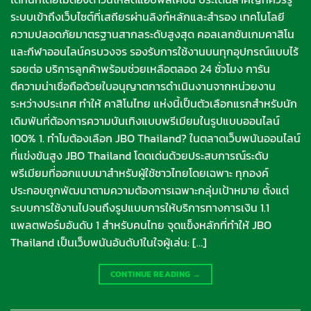
ระบบเข้าถึงเว็บไซต์ที่เสถียรผ่านลิงก์หลักและสำรอง เทคโนโลยี
ความปลอดภัยมาตรฐานสากลระดับสูงสุด คอลเลกชันเกมคาสิโน
และกีฬาออนไลน์ครบวงจร รองรับการใช้งานบนทุกอุปกรณ์แบบไร้
รอยต่อ บริการลูกค้าพร้อมช่วยเหลือตลอด 24 ชั่วโมง การัน
ตีความน่าเชื่อถือด้วยใบอนุญาตการดำเนินงานจากหน่วยงาน
ระหว่างประเทศ ทำให้ คาสิโนไทย แห่งนี้เป็นตัวเลือกแรกสำหรับนัก
เดิมพันที่ต้องการความบันเทิงแบบพรีเมียมในรูปแบบออนไลน์
100% 1. ทำไมต้องเลือก JBO Thailand? ในตลาดเว็บพนันออนไลน์
ที่แข่งขันสูง JBO Thailand โดดเด่นด้วยประสบการณ์ระดับ
พรีเมียมที่ออกแบบมาสำหรับผู้ใช้ชาวไทยโดยเฉพาะ ทุกองค์
ประกอบถูกพัฒนาตามความต้องการเฉพาะกลุ่มเป้าหมาย ตั้งแต่
ระบบการใช้งานไปจนถึงรูปแบบการให้บริการทางการเงิน 1.1
แพลตฟอร์มอันดับ 1 สำหรับคนไทย จุดแข็งหลักที่ทำให้ JBO
Thailand เป็นเว็บพนันอันดับ1ในใจผู้เล่น: […]
CONTINUE READING
→