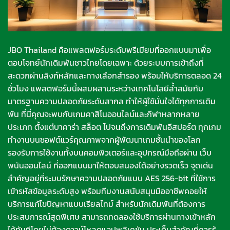
JBO Thailand คือแพลตฟอร์มระดับพรีเมียมที่ออกแบบมาเพื่อ
ตอบโจทย์นักเดิมพันชาวไทยโดยเฉพาะ ด้วยระบบการเข้าถึงที่
สะดวกผ่านลิงก์หลักและทางเลือกสำรอง พร้อมให้บริการตลอด 24
ชั่วโมง แพลตฟอร์มนี้ผสมผสานระหว่างเทคโนโลยีล้ำสมัยกับ
มาตรฐานความปลอดภัยระดับสากล ทำให้ผู้ใช้มั่นใจได้ทุกการเดิม
พัน ที่นี่คุณจะพบกับเกมคาสิโนออนไลน์และกีฬาหลากหลาย
ประเภท ตั้งแต่บาคาร่า สล็อต ไปจนถึงการเดิมพันอีสปอร์ต ทุกเกม
ทำงานบนซอฟต์แวร์คุณภาพจากผู้พัฒนาเกมชั้นนำของโลก
รองรับการใช้งานทั้งบนคอมพิวเตอร์และอุปกรณ์มือถือผ่าน เว็บ
พนันออนไลน์ ที่ออกแบบมาให้ตอบสนองได้อย่างรวดเร็ว จุดเด่น
สำคัญอยู่ที่ระบบรักษาความปลอดภัยแบบ AES 256-bit ที่ใช้การ
เข้ารหัสข้อมูลระดับสูง พร้อมทีมงานสนับสนุนมืออาชีพคอยให้
บริการแก้ไขปัญหาแบบเรียลไทม์ สำหรับนักเดิมพันที่ต้องการ
ประสบการณ์สุดพิเศษ สามารถทดลองใช้บริการผ่านทางเข้าหลัก
ได้ทันทีโดยไม่ต้องดาวน์โหลดแอปพลิเคชัน ประเด็นสำคัญที่ควรรู้