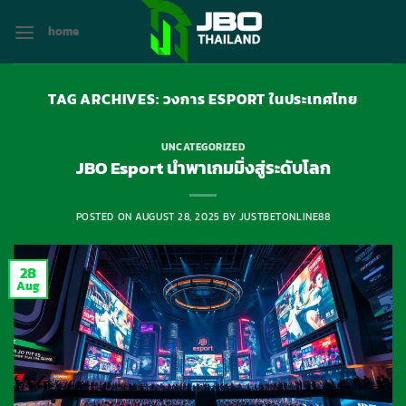
Skip
to
home
content
TAG ARCHIVES:
วงการ ESPORT ในประเทศไทย
UNCATEGORIZED
JBO Esport นำพาเกมมิ่งสู่ระดับโลก
POSTED ON
AUGUST 28, 2025
BY
JUSTBETONLINE88
28
Aug