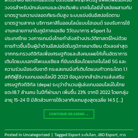
วงจรสำหรับนักเล่นเกมและนักเดิมพัน เทคโนโลยีล้ำสมัยผสานกับ
มาตรฐานความปลอดภัยระดับสูง ระบบแข่งขันอีสปอร์ตตาม
มาตรฐานสากล บริการคาสิโนออนไลน์แบบไฮเอนด์ รองรับการใช้
งานหลายภาษาในภูมิภาคเอเชีย วิวัฒนาการ eSport ใน
ประเทศไทย วงการเกมมิ่งไทยกำลังสร้างประวัติศาสตร์ใหม่ด้วย
การก้าวขึ้นเป็นผู้นำด้านอีสปอร์ตในภูมิภาคอาเซียน ตัวเลขล่าสุด
จากกระทรวงดิจิทัลเพื่อเศรษฐกิจและสังคมเผยให้เห็นอัตราการ
เติบโตแบบเอกซ์โพเนนเชียล ที่ขับเคลื่อนโดยเทคโนโลยี 5G และ
ความร่วมมือระดับชาติ กระแสเกมมิ่งที่เติบโตแบบก้าวกระโดด 1.1
สถิติผู้ใช้งานเกมออนไลน์ปี 2023 ข้อมูลจากสำนักงานส่งเสริม
เศรษฐกิจดิจิทัล (depa) ระบุว่าจำนวนผู้เล่นเกมออนไลน์ในไทย
แตะ18.7 ล้านคน ในปีที่ผ่านมา เพิ่มขึ้น 23% จากปี 2022 โดยกลุ่ม
อายุ 15-24 ปี มีสัดส่วนการใช้เวลากับเกมสูงสุดเฉลี่ย 14.5 […]
CONTINUE READING
→
Posted in
Uncategorized
|
Tagged
Esport ระดับโลก
,
JBO Esport
,
การ