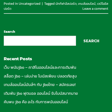
Posted in
Uncategorized
|
Tagged
นักกีฬาอีสปอร์ต
,
เกมส์ออนไลน์
,
เจบีโออีส
ปอร์ต
Leave a comment
Search
SEARCH
Recent Posts
เว็บ พนันjbo – คาสิโนออนไลน์และการเดิมพัน
สล็อต jbo – เล่นง่าย โบนัสเพียบ ปลอดภัยสูง
เกมส์ออนไลน์มันส์ๆ กับ jboไทย – สมัครเลย!
เดิมพัน jbo ฟุตบอล ออนไลน์ รับโบนัสมากมาย
ค้นพบ jbo คือ อะไร กับการพนันออนไลน์