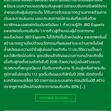
พร้อมระบบความปลอดภัยระดับสูงสุด ออกแบบอินเทอร์เฟซใช้งาน
ง่ายรองรับผู้เล่นทุกระดับ ได้รับการรับรองมาตรฐานสากลด้านการ
เงินและการเล่นเกม มอบประสบการณ์การเล่นที่สมจริงด้วย
กราฟิกและเอฟเฟกต์ระดับพรีเมียม 1. ทำความรู้จัก JBO Esports
แพลตฟอร์มเกมอันดับ 1 การก้าวสู่ตำแหน่งผู้นำวงการเกม
ออนไลน์ของ JBO Esports ไม่ได้เกิดขึ้นโดยบังเอิญ แพลตฟอร์มนี้
สร้างมาตรฐานใหม่ด้วยนวัตกรรมที่ผสมผสานระหว่างเทคโนโลยี
ล้ำสมัยและความเข้าใจผู้เล่นอย่างแท้จริง 1.1 ประวัติความเป็นมา
และวิสัยทัศน์องค์กร จุดเปลี่ยนสำคัญของวงการเกมไทยเกิดขึ้น
เมื่อทีมผู้ก่อตั้งรวมตัวกันในปี 2016 ด้วยความมุ่งมั่นสร้างระบบ
นิเวศเกมที่สมบูรณ์แบบ เริ่มต้นจากทีมงาน 15 คนสู่เครือข่ายระดับ
ภูมิภาคในปัจจุบัน 1.1.1 จุดเริ่มต้นของบริษัทในปี 2016 เปิดตัวครั้ง
แรกด้วยเกมสล็อต 50 รายการและระบบฝาก-ถอนอัตโนมัติ สร้าง
ปรากฏการณ์ใหม่ด้วยอัตราการตอบรับเกิน 80% […]
CONTINUE READING
→