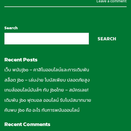
Leave a comment
Search
SEARCH
Recent Posts
เว็บ พนันjbo – คาสิโนออนไลน์และการเดิมพัน
สล็อต jbo – เล่นง่าย โบนัสเพียบ ปลอดภัยสูง
เกมส์ออนไลน์มันส์ๆ กับ jboไทย – สมัครเลย!
เดิมพัน jbo ฟุตบอล ออนไลน์ รับโบนัสมากมาย
ค้นพบ jbo คือ อะไร กับการพนันออนไลน์
Recent Comments