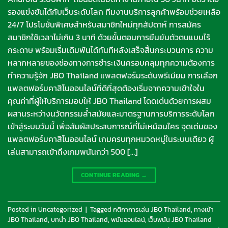
รองแข่งขันได้กับเว็บระดับโลก ทีมงานบริการลูกค้าพร้อมช่วยเหลือ
24/7 โปรโมชั่นพิเศษสำหรับสมาชิกใหม่ทุกสัปดาห์ การสมัคร
สมาชิกใช้เวลาไม่เกิน 3 นาที ด้วยขั้นตอนการยืนยันตัวตนแบบไร้
กระดาษ พร้อมเริ่มเดิมพันได้ทันทีหลังเสร็จสิ้นกระบวนการ ความ
หลากหลายของช่องทางการชำระเงินครอบคลุมทุกความต้องการ
ทำความรู้จัก JBO Thailand แพลตฟอร์มระดับพรีเมียม การเลือก
แพลตฟอร์มคาสิโนออนไลน์ที่ดีที่สุดต้องเริ่มจากความเข้าใจใน
คุณค่าที่ผู้ให้บริการมอบให้ JBO Thailand โดดเด่นด้วยการผสม
ผสานระหว่างนวัตกรรมล้ำสมัยและมาตรฐานการบริการระดับโลก
เข้าสู่ระบบวันนี้ เพื่อสัมผัสประสบการณ์ที่ไม่เหมือนใคร จุดเด่นของ
แพลตฟอร์มคาสิโนออนไลน์ เกมครบทุกหมวดหมู่ในระบบเดียว ผู้
เล่นสามารถเข้าถึงเกมพนันกว่า 500 […]
CONTINUE READING
→
Posted in
Uncategorized
|
Tagged
กติกาการเล่น JBO Thailand
,
ทางเข้า
JBO Thailand
,
บทนำ JBO Thailand
,
พนันออนไลน์
,
เว็บพนัน JBO Thailand